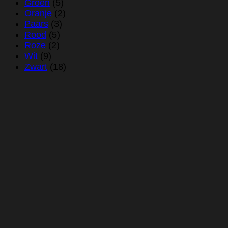
Groen
(5)
Oranje
(2)
Paars
(3)
Rood
(5)
Roze
(2)
Wit
(9)
Zwart
(18)