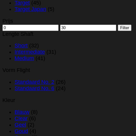
Target
(45)
Target Japan
(5)
Prijs
Min.
Max.
Filter
prijs
prijs
Lengte Shaft
Short
(32)
Intermediate
(31)
Medium
(41)
Vorm Flight
Standaard No. 2
(26)
Standaard No. 6
(24)
Kleur
Blauw
(8)
Clear
(6)
Geel
(2)
Goud
(4)