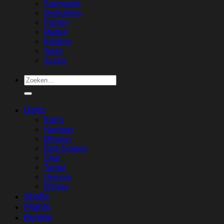
Surrounds
Verlichting
Punten
Matten
Kleding
Tools
Scolia
Zoeken
naar:
Darts
Bull’s
Harrows
Mission
Red Dragon
Shot
Target
Unicorn
Wimau
Shafts
Flights
Borden