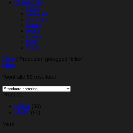
Accessoires
Cases
Surrounds
Verlichting
Punten
Matten
Kleding
Tools
Scolia
Shop
/
Producten getagged “kflex”
Filter
Toont alle 50 resultaten
Product
Flights
(50)
Shafts
(50)
Merk