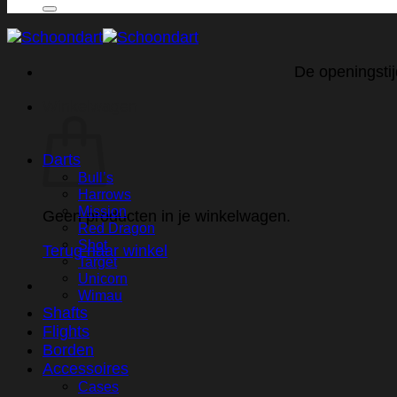
naar:
De openingstij
Winkelwagen
Darts
Bull’s
Harrows
Mission
Geen producten in je winkelwagen.
Red Dragon
Shot
Terug naar winkel
Target
Unicorn
Wimau
Shafts
Flights
Borden
Accessoires
Cases