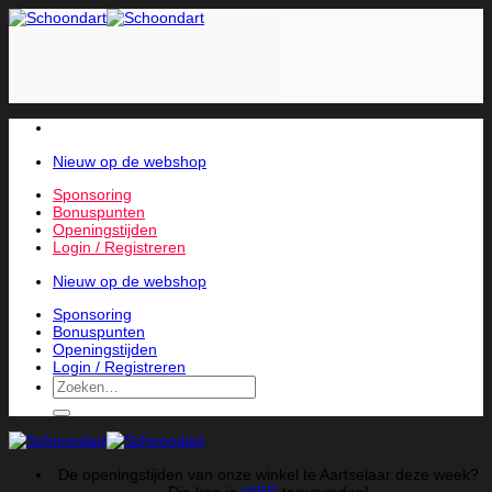
Skip
to
content
Nieuw op de webshop
Sponsoring
Bonuspunten
Openingstijden
Login / Registreren
Nieuw op de webshop
Sponsoring
Bonuspunten
Openingstijden
Login / Registreren
Zoeken
naar:
De openingstijden van onze winkel te Aartselaar deze week?
Die kan je
HIER
terugvinden!