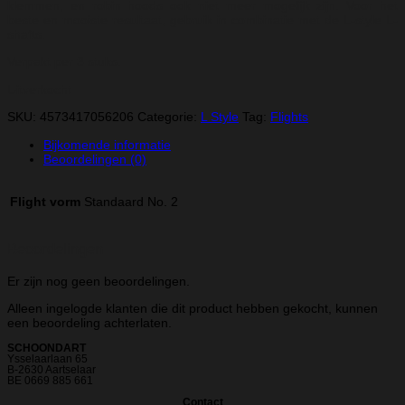
klemmen, en robin hoods ook niet meer mogelijk zijn. Voor het
beste en mooiste resultaat, gebruik in combinatie met de L-style L-
shafts.
Verpakt per 3 stuks.
Uitverkocht
SKU:
4573417056206
Categorie:
L Style
Tag:
Flights
Bijkomende informatie
Beoordelingen (0)
Flight vorm
Standaard No. 2
Beoordelingen
Er zijn nog geen beoordelingen.
Alleen ingelogde klanten die dit product hebben gekocht, kunnen
een beoordeling achterlaten.
SCHOONDART
Ysselaarlaan 65
B-2630 Aartselaar
BE 0669 885 661
Contact