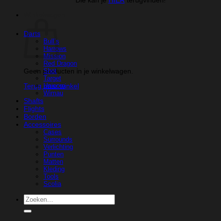
Winkelwagen
Darts
Bull’s
Harrows
Mission
Red Dragon
Geen producten in je winkelwagen.
Shot
Target
Unicorn
Terug naar winkel
Wimau
Shafts
Flights
Borden
Accessoires
Cases
Surrounds
Verlichting
Punten
Matten
Kleding
Tools
Scolia
Zoeken
naar: