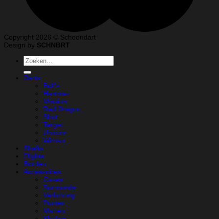
Copyright 2026 © Schoondart
Design by
SCHNBRT
Zoeken
naar:
Darts
Bull’s
Harrows
Mission
Red Dragon
Shot
Target
Unicorn
Wimau
Shafts
Flights
Borden
Accessoires
Cases
Surrounds
Verlichting
Punten
Matten
Kleding