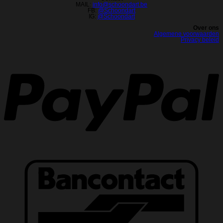
MAIL:
info@schoondart.be
FB:
@Schoondart
IG:
@Schoondart
Over ons
Algemene voorwaarden
Privacy beleid
P
B