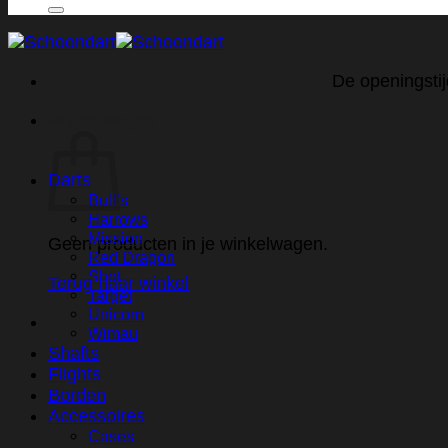
naar:
De openingstij
Winkelwagen
Darts
Bull’s
Harrows
Mission
Geen producten in je winkelwagen.
Red Dragon
Shot
Terug naar winkel
Target
Unicorn
Wimau
Shafts
Flights
Borden
Accessoires
Cases