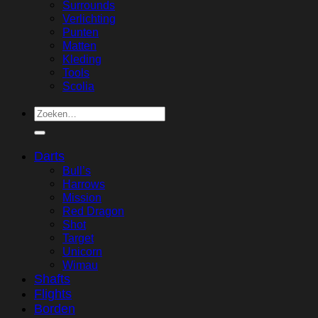
Surrounds
Verlichting
Punten
Matten
Kleding
Tools
Scolia
Zoeken
naar:
Darts
Bull’s
Harrows
Mission
Red Dragon
Shot
Target
Unicorn
Wimau
Shafts
Flights
Borden