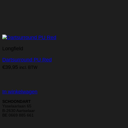
Longfield
Dartsurround PU Red
€
39,95
incl. BTW
In winkelwagen
SCHOONDART
Ysselaarlaan 65
B-2630 Aartselaar
BE 0669 885 661