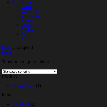
Accessoires
Cases
Surrounds
Verlichting
Punten
Matten
Kleding
Tools
Scolia
Shop
/
Longfield
Filter
Toont het enige resultaat
Product
Accessoires
(1)
Merk
Longfield
(1)