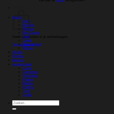
Winkelwagen
Darts
Bull’s
Harrows
Mission
Red Dragon
Geen producten in je winkelwagen.
Shot
Target
Unicorn
Terug naar winkel
Wimau
Shafts
Flights
Borden
Accessoires
Cases
Surrounds
Verlichting
Punten
Matten
Kleding
Tools
Scolia
Zoeken
naar: