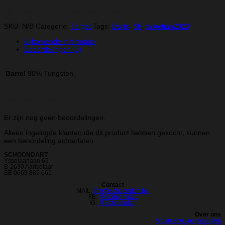
Dit product is momenteel niet op voorraad.
SKU:
N/B
Categorie:
Target
Tags:
Darts
,
SP
,
targetjan2023
Bijkomende informatie
Beoordelingen (0)
Barrel
90% Tungsten
Beoordelingen
Er zijn nog geen beoordelingen.
Alleen ingelogde klanten die dit product hebben gekocht, kunnen
een beoordeling achterlaten.
SCHOONDART
Ysselaarlaan 65
B-2630 Aartselaar
BE 0669 885 661
Contact
MAIL:
info@schoondart.be
FB:
@Schoondart
IG:
@Schoondart
Over ons
Algemene voorwaarden