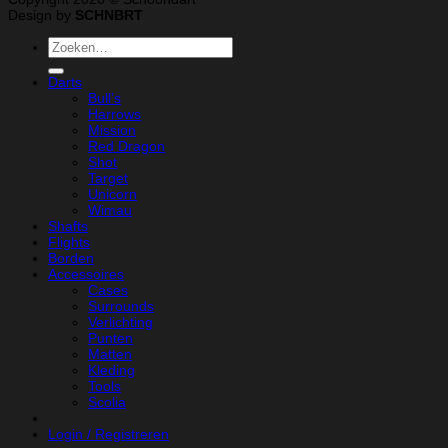
Design by
SCHNBRT
Zoeken
naar:
Darts
Bull’s
Harrows
Mission
Red Dragon
Shot
Target
Unicorn
Wimau
Shafts
Flights
Borden
Accessoires
Cases
Surrounds
Verlichting
Punten
Matten
Kleding
Tools
Scolia
Login / Registreren