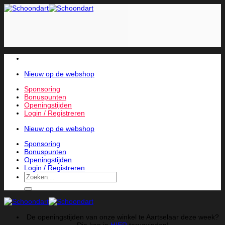
Skip
to
content
Nieuw op de webshop
Sponsoring
Bonuspunten
Openingstijden
Login / Registreren
Nieuw op de webshop
Sponsoring
Bonuspunten
Openingstijden
Login / Registreren
Zoeken
naar:
De openingstijden van onze winkel te Aartselaar deze week?
Die kan je
HIER
terugvinden!